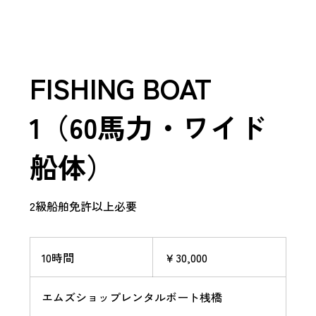
FISHING BOAT
1（60馬力・ワイド
船体）
2級船舶免許以上必要
30,000
円
10時間
1
￥30,000
0
時
エムズショップレンタルボート桟橋
間