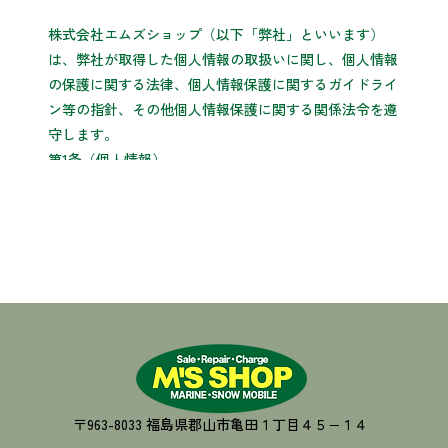
株式会社エムズショップ（以下「弊社」といいます）
は、弊社が取得した個人情報の取扱いに関し、個人情報
の保護に関する法律、個人情報保護に関するガイドライ
ン等の指針、その他個人情報保護に関する関係法令を遵
守します。
第1条（個人情報）
「個人情報」とは，個人情報保護法にいう「個人情報」
を指すものとし，生存する個人に関する情報であって，
当該情報に含まれる氏名，生年月日，住所，電話番号，
連絡先その他の記述等により特定の個人を識別できる情
報及び容貌，指紋，声紋にかかるデータ，及び健康保険
証の保険者番号などの当該情報単体から特定の個人を識
別できる情報（個人識別情報）を指します。
第2条（個人情報の収集方法）
弊社は，ユーザーが利用登録をする際に氏名，生年月
日，住所，電話番号，メールアドレス，銀行口座番号，
〒963-8033 福島県郡山市亀田１丁目４５−１４
クレジットカード番号，運転免許証番号などの個人情報
ホーム
/
事務所案内